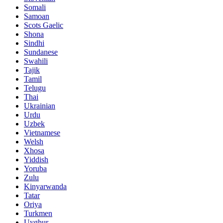
Somali
Samoan
Scots Gaelic
Shona
Sindhi
Sundanese
Swahili
Tajik
Tamil
Telugu
Thai
Ukrainian
Urdu
Uzbek
Vietnamese
Welsh
Xhosa
Yiddish
Yoruba
Zulu
Kinyarwanda
Tatar
Oriya
Turkmen
Uyghur