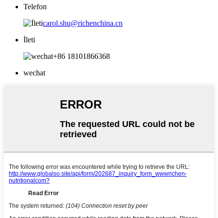
Telefon
carol.shu@richenchina.cn
İleti
+86 18101866368
wechat