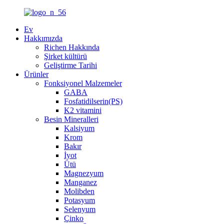
Ev
Hakkımızda
Richen Hakkında
Şirket kültürü
Geliştirme Tarihi
Ürünler
Fonksiyonel Malzemeler
GABA
Fosfatidilserin(PS)
K2 vitamini
Besin Mineralleri
Kalsiyum
Krom
Bakır
İyot
Ütü
Magnezyum
Manganez
Molibden
Potasyum
Selenyum
Çinko