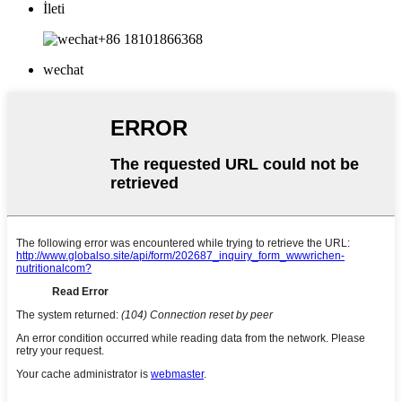
İleti
+86 18101866368
wechat