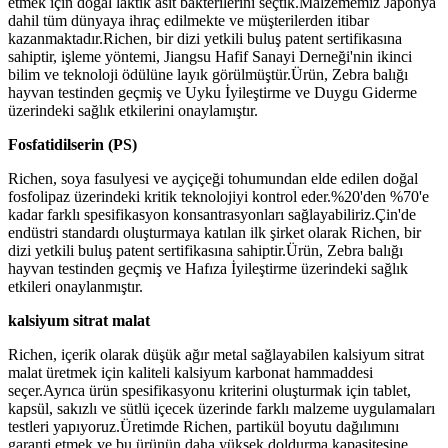
etmek için doğal laktik asit bakterilerini seçtik.Malzememiz Japonya
dahil tüm dünyaya ihraç edilmekte ve müşterilerden itibar
kazanmaktadır.Richen, bir dizi yetkili buluş patent sertifikasına
sahiptir, işleme yöntemi, Jiangsu Hafif Sanayi Derneği'nin ikinci
bilim ve teknoloji ödülüne layık görülmüştür.Ürün, Zebra balığı
hayvan testinden geçmiş ve Uyku İyileştirme ve Duygu Giderme
üzerindeki sağlık etkilerini onaylamıştır.
Fosfatidilserin (PS)
Richen, soya fasulyesi ve ayçiçeği tohumundan elde edilen doğal
fosfolipaz üzerindeki kritik teknolojiyi kontrol eder.%20'den %70'e
kadar farklı spesifikasyon konsantrasyonları sağlayabiliriz.Çin'de
endüstri standardı oluşturmaya katılan ilk şirket olarak Richen, bir
dizi yetkili buluş patent sertifikasına sahiptir.Ürün, Zebra balığı
hayvan testinden geçmiş ve Hafıza İyileştirme üzerindeki sağlık
etkileri onaylanmıştır.
kalsiyum sitrat malat
Richen, içerik olarak düşük ağır metal sağlayabilen kalsiyum sitrat
malat üretmek için kaliteli kalsiyum karbonat hammaddesi
seçer.Ayrıca ürün spesifikasyonu kriterini oluşturmak için tablet,
kapsül, sakızlı ve sütlü içecek üzerinde farklı malzeme uygulamaları
testleri yapıyoruz.Üretimde Richen, partikül boyutu dağılımını
garanti etmek ve bu ürünün daha yüksek doldurma kapasitesine