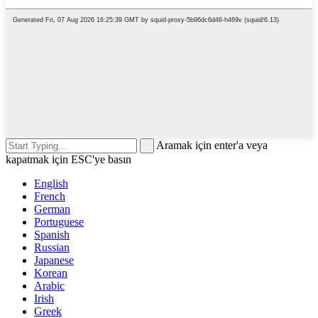
Aramak için enter'a veya
kapatmak için ESC'ye basın
English
French
German
Portuguese
Spanish
Russian
Japanese
Korean
Arabic
Irish
Greek