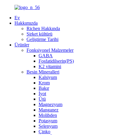
Ev
Hakkımızda
Richen Hakkında
Şirket kültürü
Geliştirme Tarihi
Ürünler
Fonksiyonel Malzemeler
GABA
Fosfatidilserin(PS)
K2 vitamini
Besin Mineralleri
Kalsiyum
Krom
Bakır
İyot
Ütü
Magnezyum
Manganez
Molibden
Potasyum
Selenyum
Çinko