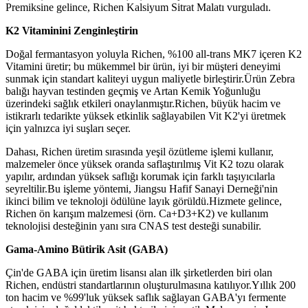
Premiksine gelince, Richen Kalsiyum Sitrat Malatı vurguladı.
K2 Vitaminini Zenginleştirin
Doğal fermantasyon yoluyla Richen, %100 all-trans MK7 içeren K2
Vitamini üretir; bu mükemmel bir ürün, iyi bir müşteri deneyimi
sunmak için standart kaliteyi uygun maliyetle birleştirir.Ürün Zebra
balığı hayvan testinden geçmiş ve Artan Kemik Yoğunluğu
üzerindeki sağlık etkileri onaylanmıştır.Richen, büyük hacim ve
istikrarlı tedarikte yüksek etkinlik sağlayabilen Vit K2'yi üretmek
için yalnızca iyi suşları seçer.
Dahası, Richen üretim sırasında yeşil özütleme işlemi kullanır,
malzemeler önce yüksek oranda saflaştırılmış Vit K2 tozu olarak
yapılır, ardından yüksek saflığı korumak için farklı taşıyıcılarla
seyreltilir.Bu işleme yöntemi, Jiangsu Hafif Sanayi Derneği'nin
ikinci bilim ve teknoloji ödülüne layık görüldü.Hizmete gelince,
Richen ön karışım malzemesi (örn. Ca+D3+K2) ve kullanım
teknolojisi desteğinin yanı sıra CNAS test desteği sunabilir.
Gama-Amino Bütirik Asit (GABA)
Çin'de GABA için üretim lisansı alan ilk şirketlerden biri olan
Richen, endüstri standartlarının oluşturulmasına katılıyor.Yıllık 200
ton hacim ve %99'luk yüksek saflık sağlayan GABA'yı fermente